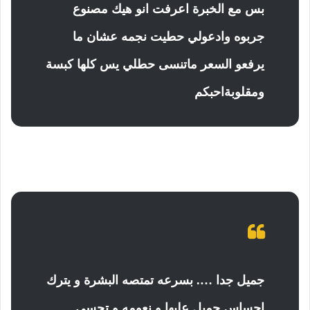
بس مع الخبرة اعرفت انو هيك مصنوع
جربوه وادعولي حطيت نجمه عشان ما
يرفعو السعر ماتنسى حطلي يس كلها كبسة
ومقلوبةاحبكم
جميل جدا …. بسرعه تمتصه البشرة و يترك
احساس جميل عليها و نعومه و تحسي