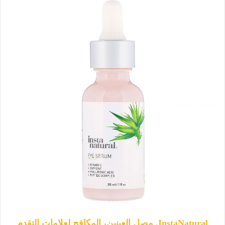
InstaNatural, مصل العينين، المكافح لعلامات التقدم