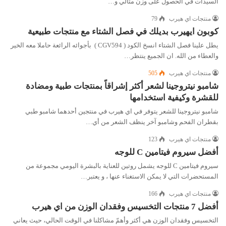
السيدات في الحصول على وزن مثالي و…
منتجات اي هيرب
79
كوبون ايهيرب بديلك في فصل الشتاء مع منتجات طبيعية
يطل علينا فصل الشتاء انسخ الكود ( CGV594 ) بأجوائه الرائعة حاملا معه الخير
والعطاء من الله. ان الجميع ينتظر…
منتجات اي هيرب
505
شامبو نيتروجينا لشعر أكثر إشراقاً بمنتجات طبية ومضادة
للقشرة وكيفية استخدامها
شامبو نيتروجينا للشعر يتوفر في اي هيرب في منتجين أحدهما شامبو طبي
بقطران الفحم وشامبو آخر ينظف الشعر من أي…
منتجات اي هيرب
123
أفضل سيروم فيتامين C للوجه
سيروم فيتامين C للوجه يشمل روتين للعناية بالبشرة اليومي مجموعة من
المستحضرات التي لا يمكن الاستغناء عنها ، و يعتبر…
منتجات اي هيرب
166
أفضل 7 منتجات التخسيس وفقدان الوزن من اي هيرب
التخسيس وفقدان الوزن هي أكثر وأهمّ مشاكلنا في الوقت الحالي، حيث يعاني