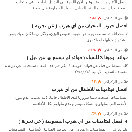
يفضل الكثير من المتسوقين الآن اللجوء إلى البدائل الطبيعية في منتجات
الصحة، وذلك بسبب التأثير السلبي للمواد الكيماوية على صحة…
ندى الركراكي
5٬261
افضل حبوب التنحيف من اي هيرب ( عن تجربة )
لا شك انك قد سمعت يوما عن حبوب تنقيص الوزن، ولاكن ربما كان لديك بعض
الشكوك حولها ، او بالاحرى…
ندى الركراكي
8٬092
فوائد اوميغا 3 للنساء ( فوائد لم تسمع بها من قبل )
كلنا سمعنا من قبل عن فوائد الاوميغا 3، لكن في هذا المقال سنتحدث عن فوائده
للنساء بالتحديد. الأوميغا 3 (Omega…
ندى الركراكي
748
افضل فيتامينات للاطفال من اي هيرب
الفيتامينات أصبحت شيئا ضروريا لدى الأطفال حاليا. ذلك بسبب عدم تنوع
الأغذية التي يتناولونها بشكل يومي وعدم تناولهم لكل الأطعمة…
ندى الركراكي
523
4 افضل فيتامينات من اي هيرب السعودية ( عن تجربة )
كلنا يعرف ان الفيتامينات والمعادن من العناصر الغذائية الأساسية ، الفيتامينات