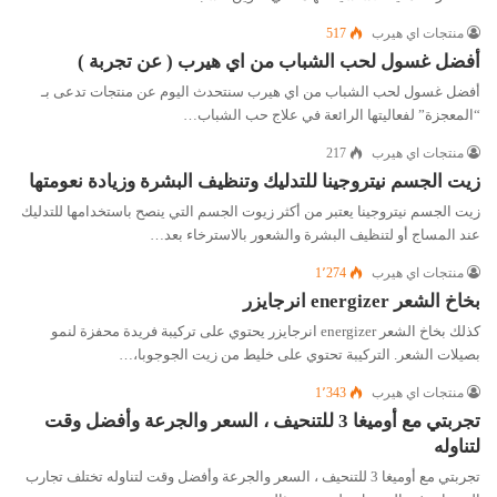
منتجات اي هيرب
517
أفضل غسول لحب الشباب من اي هيرب ( عن تجربة )
أفضل غسول لحب الشباب من اي هيرب سنتحدث اليوم عن منتجات تدعى بـ
“المعجزة” لفعاليتها الرائعة في علاج حب الشباب…
منتجات اي هيرب
217
زيت الجسم نيتروجينا للتدليك وتنظيف البشرة وزيادة نعومتها
زيت الجسم نيتروجينا يعتبر من أكثر زيوت الجسم التي ينصح باستخدامها للتدليك
عند المساج أو لتنظيف البشرة والشعور بالاسترخاء بعد…
منتجات اي هيرب
1٬274
بخاخ الشعر energizer انرجايزر
كذلك بخاخ الشعر energizer انرجايزر يحتوي على تركيبة فريدة محفزة لنمو
بصيلات الشعر. التركيبة تحتوي على خليط من زيت الجوجوبا،…
منتجات اي هيرب
1٬343
تجربتي مع أوميغا 3 للتنحيف ، السعر والجرعة وأفضل وقت
لتناوله
تجربتي مع أوميغا 3 للتنحيف ، السعر والجرعة وأفضل وقت لتناوله تختلف تجارب