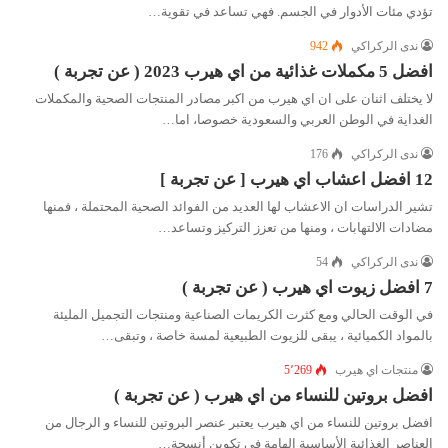
تؤدي مئات الأدوار في الجسم. فهي تساعد في تقوية…
ندى الركراكي
942
افضل 5 مكملات غذائية من اي هيرب 2023 ( عن تجربة )
لا يختلف اثنان على ان اي هيرب من اكبر مصادر المنتجات الصحية والمكملات
الغداية في الوطن العربي والسعودية خصوصا، اما…
ندى الركراكي
176
12 افضل اعشاب اي هيرب [ عن تجربة ]
تشير الدراسات ان الاعشاب لها العديد من الفوائد الصحية المحتملة ، فمنها
مضادات الالتهابات ، ومنها من تعزز التركيز وتساعد…
ندى الركراكي
54
7 افضل زيوت اي هيرب ( عن تجربة )
في الوقت الحالي ومع كثرت الكريمات الصناعية ومنتجات التجميل المليئة
بالمواد الكميائية ، يبقى للزيوت الطبيعية لمسة خاصة ، وتبقى…
منتجات اي هيرب
5٬269
افضل بروتین للنساء من اي ھیرب ( عن تجربة )
افضل بروتین للنساء من اي ھیرب يعتبر عنصر البروتين للنساء و الرجال من
العناصر الغذائية الأساسية الهامة في تكوين أنسجة…