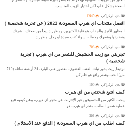
للصحة بشكل عام، لكن اختيار الزيت المناسب…
ندى الركراكي
1٬940
افضل منتجات اي هيرب السعودية 2022 ( عن تجربة شخصية )
المظهر الأنيق والجذاب هو غاية الكثيرين، ومظهرك يبدأ من صحتك، بشرتك
ونضارتها وشعرك وجماله، سواء كنت سيدة أو رجل مظهرك…
ندى الركراكي
703
تجربتي مع زيت الحشيش للشعر من اي هيرب ( تجربة
شخصية )
نوتيفا‏, زيت بذور نبات القنب العضوي، معصور على البارد، 24 أونصة سائلة (710
مل) الحب وشعر رائع هو حلم كل…
ندى الركراكي
109
كيف اتتبع شحنتي من اي هيرب
يبحث الكثير من المتسوقين عبر الإنترنت عن متجر اي هيرب، وعن كيفية تتبع
عملية شحن الطلب، متجر اي هيرب هو…
ندى الركراكي
301
كيف اطلب من اي هيرب السعودية ( الدفع عند الاستلام )