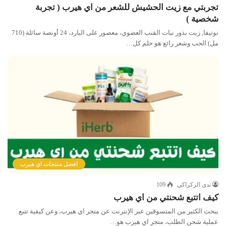
تجربتي مع زيت الحشيش للشعر من اي هيرب ( تجربة
شخصية )
نوتيفا‏, زيت بذور نبات القنب العضوي، معصور على البارد، 24 أونصة سائلة (710
مل) الحب وشعر رائع هو حلم كل…
افضل منتجات اي هيرب
ندى الركراكي
109
كيف اتتبع شحنتي من اي هيرب
يبحث الكثير من المتسوقين عبر الإنترنت عن متجر اي هيرب، وعن كيفية تتبع
عملية شحن الطلب، متجر اي هيرب هو…