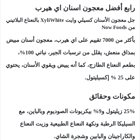
رابع أفضل معجون اسنان اي هيرب
جل معجون الأسنان كسيلي وايت XyliWhite بالنعناع البلاتيني
من Now Foods
بأكثر من 7000 تقييم على اي هيرب، معجون أسنان مبيض
بمذاق منعش، يقلل من ترسبات الجير، نباتي 100%،
بطعم النعناع الطازج، كما أنه يبيض ويقوي الأسنان، يحتوي
على 25 % إكسيليتول.
مكونات وحقائق
25% زيليتول و9% بيكربونات الصوديوم وبالباين، مع
السيليكا الرطبة ونكهة النعناع الطبيعية وزيت النعناع
والكاراجينان والبابين وشجرة الشاي.