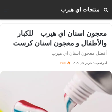
منتجات اي هيرب
بحث
الق
عن
معجون اسنان اي هيرب – للكبار
والأطفال و معجون اسنان كرست
أفضل معجون اسنان اي هيرب
آخر تحديث: مارس 25, 2022
1٬461