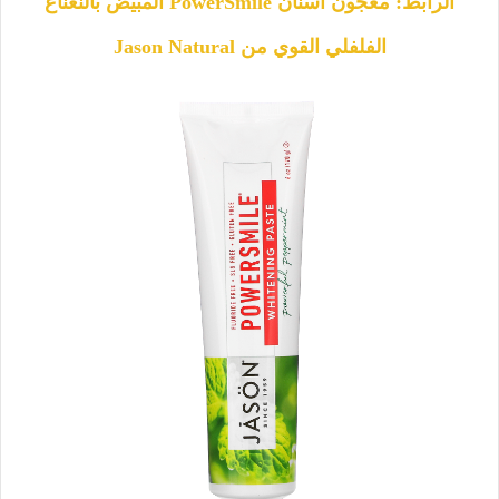
الرابط: معجون أسنان PowerSmile المبيض بالنعناع
الفلفلي القوي من Jason Natural