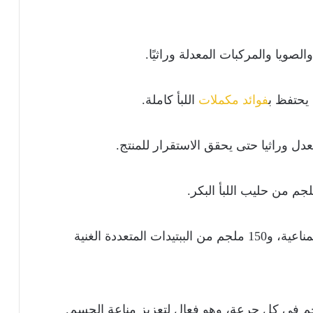
لصويا والمركبات المعدلة وراثيًا.
يحتفظ ب
فوائد مكملات
اللبأ كاملة.
ل وراثيا حتى يحقق الاستقرار للمنتج.
كما تحتوي على 200 ملجم من الجلوبيولينات المناعية، و150 ملجم من الببتيدات المتعددة الغنية