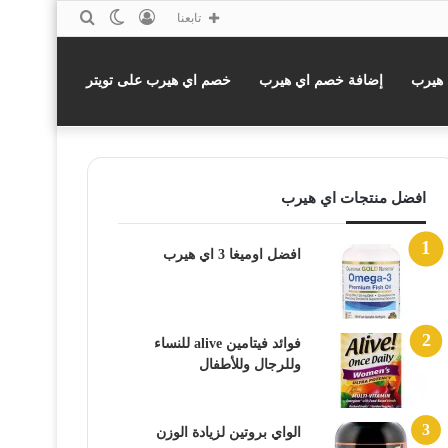
تسجيل
الوضع
بحث
تابعنا
الدخول
المظلم
عن
 هيرب
إضافة خصم اي هيرب
خصم اي هيرب على تويتر
افضل منتجات اي هيرب
افضل اوميغا 3 اي هيرب
فوائد فيتامين alive للنساء
وللرجال وللأطفال
الواي بروتين لزيادة الوزن