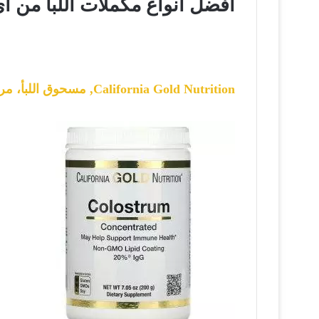
أفضل أنواع مكملات اللبأ من ا
California Gold Nutrition‏, مسحوق اللبأ، مركز، 7.05 أونصة (200 جم)