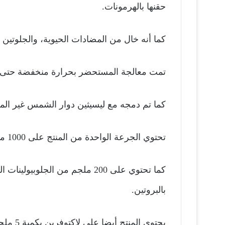
حقنها بالهرمونات.
كما أنه خال من المضادات الحيوية، والجلوتين وا
تمت معالجة المستحضر بحرارة منخفضة حتى 
كما تم دمجه مع ليسيثين دوار الشمس غير المعد
تحتوي الجرعة الواحدة من المنتج على 1000 ملجم من حليب اللبأ البكر.
بالبروتين.
يحتوي المنتج أيضا على لاكتوفرين بكمية 5 ملجم في كل جرعة، وهو فعال لتعزيز مناعة الجسم.