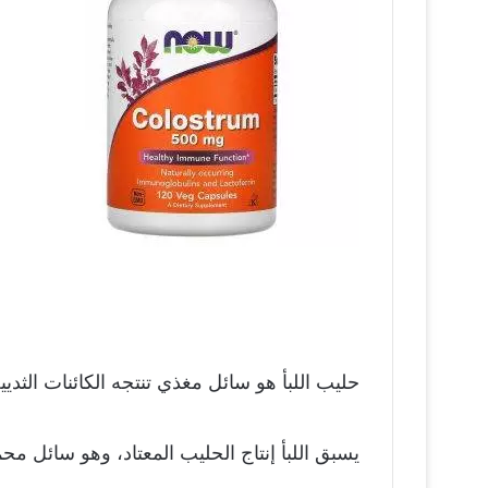
حليب اللبأ هو سائل مغذي تنتجه الكائنات الثديية 
يسبق اللبأ إنتاج الحليب المعتاد، وهو سائل محمل