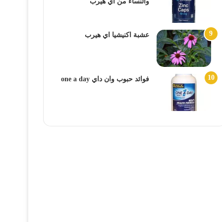
والنساء من اي هيرب
عشبة اكنيشيا اي هيرب
فوائد حبوب وان داي one a day