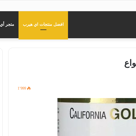
افضل منتجات اي هيرب
متجر أي
واع
1٬999