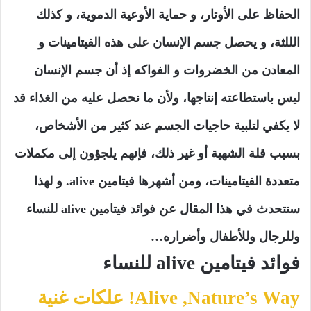
الحفاظ على الأوتار، و حماية الأوعية الدموية، و كذلك
الللثة، و يحصل جسم الإنسان على هذه الفيتامينات و
المعادن من الخضروات و الفواكه إذ أن جسم الإنسان
ليس باستطاعته إنتاجها، ولأن ما نحصل عليه من الغذاء قد
لا يكفي لتلبية حاجيات الجسم عند كثير من الأشخاص،
بسبب قلة الشهية أو غير ذلك، فإنهم يلجؤون إلى مكملات
متعددة الفيتامينات، ومن أشهرها فيتامين alive. و لهذا
سنتحدث في هذا المقال عن فوائد فيتامين alive للنساء
وللرجال وللأطفال وأضراره…
فوائد فيتامين alive للنساء
Nature’s Way‏, Alive! علكات غنية