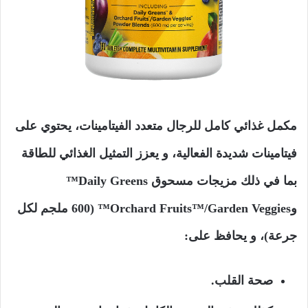
مكمل غذائي كامل للرجال متعدد الفيتامينات، يحتوي على
فيتامينات شديدة الفعالية، و يعزز التمثيل الغذائي للطاقة
بما في ذلك مزيجات مسحوق Daily Greens™
وOrchard Fruits™/Garden Veggies™ (600 ملجم لكل
جرعة)، و يحافظ على:
صحة القلب.