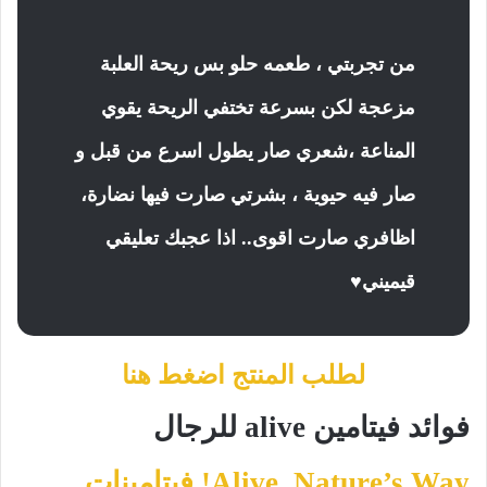
من تجربتي ، طعمه حلو بس ريحة العلبة
مزعجة لكن بسرعة تختفي الريحة يقوي
المناعة ،شعري صار يطول اسرع من قبل و
صار فيه حيوية ، بشرتي صارت فيها نضارة،
اظافري صارت اقوى.. اذا عجبك تعليقي
قيميني♥️
لطلب المنتج اضغط هنا
فوائد فيتامين alive للرجال
Nature’s Way‏, Alive! فيتامينات