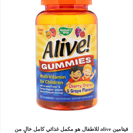
فيتامين alive للاطفال هو مكمل غذائي كامل خالٍ من