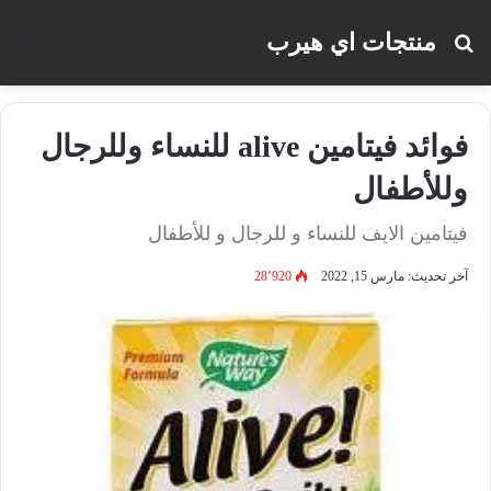
منتجات اي هيرب
بحث
الق
عن
فوائد فيتامين alive للنساء وللرجال
وللأطفال
فيتامين الايف للنساء و للرجال و للأطفال
آخر تحديث: مارس 15, 2022
28٬920