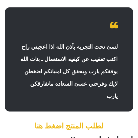
‎لسئ تحت التجربه بأذن الله اذا اعجبني راح
اكتب تعقيب عن كيفيه الاستعمال ـ بنات الله
يوفقكم يارب ويحقق كل امنياتكم اضغطن
لايك وفرحني عسئ السعاده ماتفارقكن
يارب
لطلب المنتج اضغط هنا