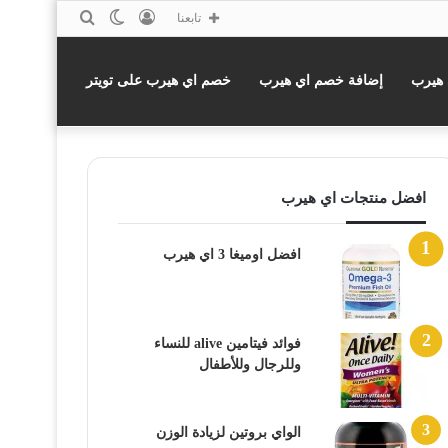
تسجيل
الوضع
بحث
تابعنا
الدخول
المظلم
عن
 هيرب
إضافة خصم اي هيرب
خصم اي هيرب على تويتر
افضل منتجات اي هيرب
افضل اوميغا 3 اي هيرب
فوائد فيتامين alive للنساء
وللرجال وللأطفال
الواي بروتين لزيادة الوزن