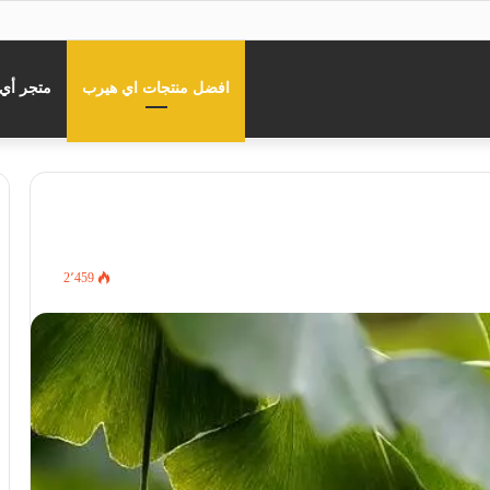
افضل منتجات اي هيرب
متجر أي
2٬459