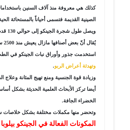
كذلك هي معروفة منذ آلاف السنين باستخداماتها
الصينية القديمة فتسمى أحياناً بالمستحاثة الحية
ويصل طول شجرة الجينكو إلى حوالي 130 قدم, ويمكن أن تعيش لحوالي 1000 سنة.
يُقال أنّ بعض أصنافها مازال يعيش منذ 2500 سنة في الصين.
استخدمت جذور وأوراق نبات الجينكو في الطب
وتهدئة أعراض الربو
.
وزيادة قوة الجنسية ومنع تهيج المثانة وعلاج ال
أيضا تركز الأبحاث العلمية الحديثة بشكل أسا
الخضراء الجافة.
وتحضر منها مكملات مختلفة بشكل خلاصات سا
المكونات الفعالة في الجينكو بيلوبا