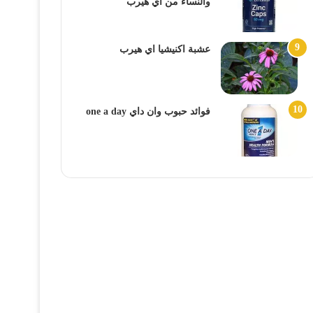
والنساء من اي هيرب
عشبة اكنيشيا اي هيرب
فوائد حبوب وان داي one a day