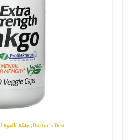
Doctor’s Best, جنكة بالقوة الإضافية، 120 مجم، 120 كبسولة نباتية