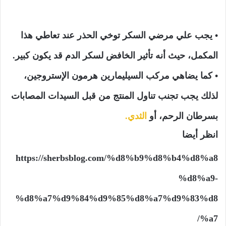
• يجب علي مرضي السكر توخي الحذر عند تعاطي هذا
المكمل، حيث أنه تأثير الخافض لسكر الدم قد يكون كبير.
• كما يضاهي مركب السيليمارين هرمون الإستروجين،
لذلك يجب تجنب تناول المنتج من قبل السيدات المصابات
بسرطان الرحم، أو
الثدي.
انظر أيضا
https://sherbsblog.com/%d8%b9%d8%b4%d8%a8
%d8%a9-
%d8%a7%d9%84%d9%85%d8%a7%d9%83%d8
%a7/