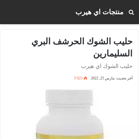
منتجات اي هيرب
بحث
الق
عن
حليب الشوك الحرشف البري
السليمارين
حليب الشوك اي هيرب
آخر تحديث: مارس 25, 2022
3٬023