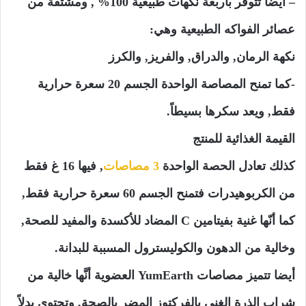
– أيضا تتوفر بأربعة نكهات طبيعية 100% , ومشتقة من
عصائر الفواكه الطبيعية وهي:
نكهة الرمان, والدراق, والفريز, والكرز
-كما تمنح المصاصة الواحدة الجسم 20 سعرة حرارية
فقط, ويعد سكرها بسيطاً.
القيمة الغذائية للمنتج
كذلك تعادل الحصة الواحدة
3 مصاصات
, فيها 16 غ فقط
من الكربوهيدرات فتمنح الجسم 60 سعرة حرارية فقط,
كما أنّها غنية بفيتامين C المضاد للأكسدة والمفيد للصحة,
وخالية من الدهون والكوليسترول المسببة للبدانة.
أيضا تتميز مصاصات YumEarth العضوية أنَّها خالية من
شراب الذرة الغني بالفركتوز المضر بالصحة, وتحتوي بدلاً