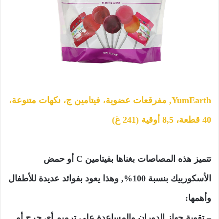
YumEarth, مفرقعات عضوية، فيتامين ج، نكهات متنوعة،
40 قطعة، 8,5 أوقية (241 غ)
تتميز هذه المصاصات بغناها بفيتامين C أو حمض
الأسكوربيك بنسبة 100%, وهذا يعود بفوائد عديدة للأطفال
وأهمها:
– تقوية جهاز الدوران والمساعدة على ترميم أي جرح أو